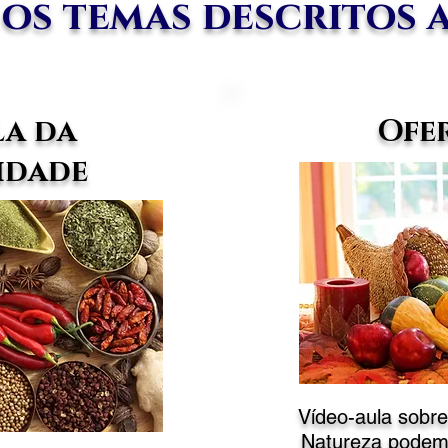
 os temas descritos a
a da
Ofe
idade
Vídeo-aula sobr
Natureza podem 