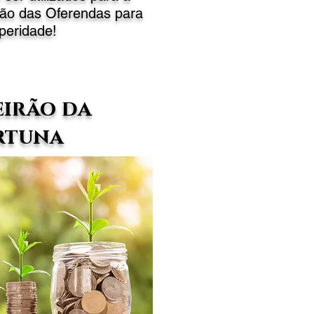
ação das Oferendas para
peridade!
irão da
rtuna