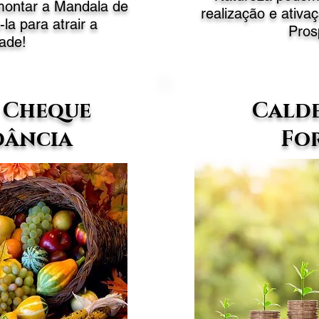
montar a Mandala de
realização e ativ
-la para atrair a
Pros
ade!
o Cheque
Calde
dância
Fo