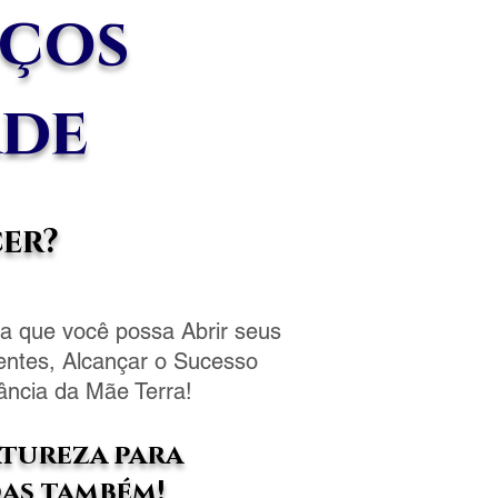
iços
ade
cer?
ra que você possa Abrir seus
entes, Alcançar o Sucesso
dância da Mãe Terra!
atureza para
oas também!