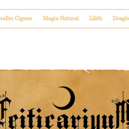
ralho Cigano
Magia Natural
Lilith
Dragõ