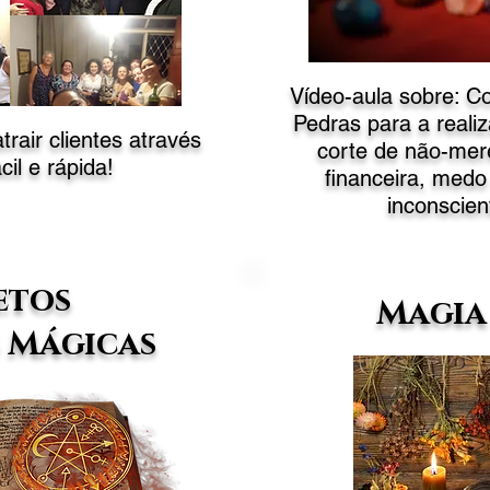
Vídeo-aula sobre: 
Pedras para a reali
rair clientes através
corte de não-mer
il e rápida!
financeira, medo
inconscien
etos
Magia
 Mágicas