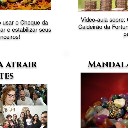
Vídeo-aula sobre:
o usar o Cheque da
Caldeirão da Fortun
r e estabilizar seus
p
anceiros!
a atrair
Mandala
tes