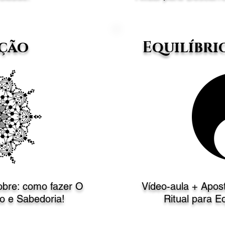
ção
Equilíbri
sobre: como fazer
O
Vídeo-aula + Apos
o e Sabedoria!
Ritual
para Eq