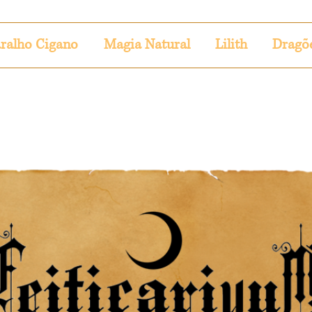
ralho Cigano
Magia Natural
Lilith
Dragõ