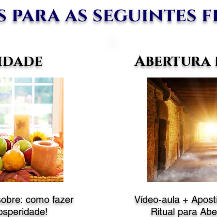
s para as seguintes 
idade
Abertura 
sobre: como fazer
Vídeo-aula + Apost
osperidade!
Ritual
para Abe