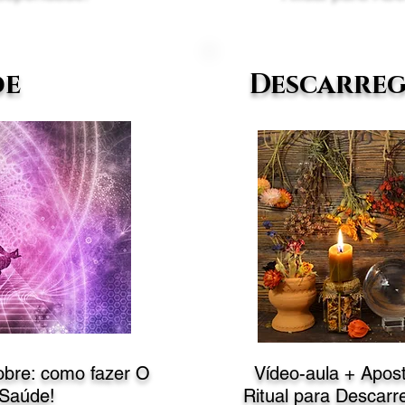
de
Descarreg
sobre: como fazer
O
Vídeo-aula + Apost
 Saúde!
Ritual
para Descarre