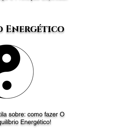
o Energético
tila sobre: como fazer
O
uilíbrio Energético!