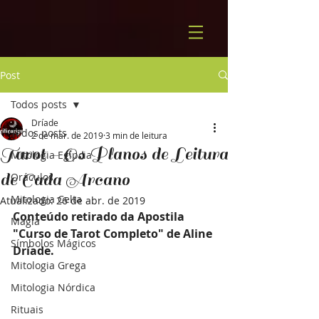
Post
Todos posts
Dríade
Todos posts
2 de mar. de 2019
3 min de leitura
Tarot - Os Planos de Leitura
Mitologia Egípcia
de Cada Arcano
Oráculos
Mitologia Celta
Atualizado:
26 de abr. de 2019
Conteúdo retirado da Apostila 
Magia
"Curso de Tarot Completo" de Aline 
Símbolos Mágicos
Dríade.
Mitologia Grega
Mitologia Nórdica
Rituais