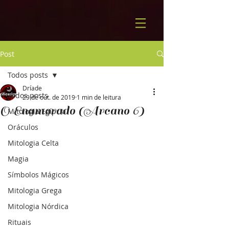
Post
Todos posts
Dríade
Todos posts
29 de out. de 2019
1 min de leitura
O Enamorado (Arcano 6)
Mitologia Egípcia
Oráculos
Mitologia Celta
Magia
Símbolos Mágicos
Mitologia Grega
Mitologia Nórdica
Rituais