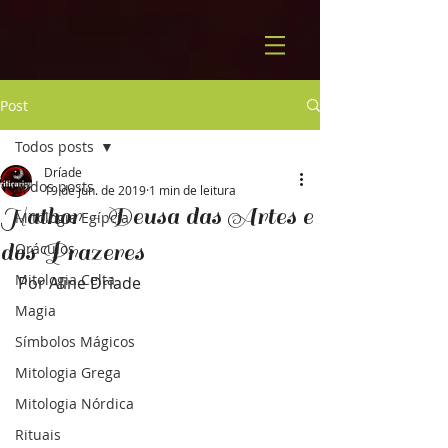
Post
Todos posts
Dríade
Todos posts
19 de jun. de 2019
1 min de leitura
Hathor - Deusa das Artes e
Mitologia Egípcia
dos Prazeres
Oráculos
Mitologia Celta
Por Aline Dríade
Magia
Símbolos Mágicos
Mitologia Grega
Mitologia Nórdica
Rituais