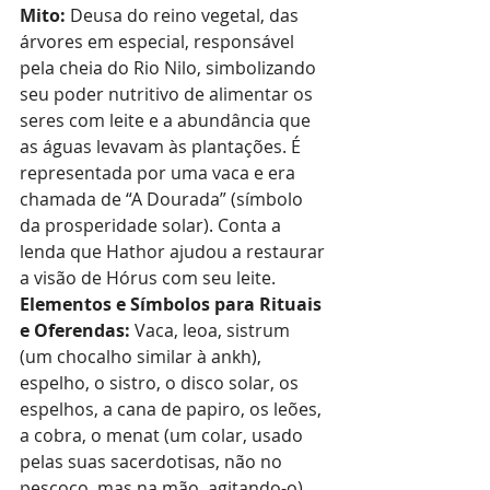
Mito: 
Deusa do reino vegetal, das 
árvores em especial, responsável 
pela cheia do Rio Nilo, simbolizando 
seu poder nutritivo de alimentar os 
seres com leite e a abundância que 
as águas levavam às plantações. É 
representada por uma vaca e era 
chamada de “A Dourada” (símbolo 
da prosperidade solar). Conta a 
lenda que Hathor ajudou a restaurar 
a visão de Hórus com seu leite.
Elementos e Símbolos para Rituais 
e Oferendas: 
Vaca, leoa, sistrum 
(um chocalho similar à ankh), 
espelho, o sistro, o disco solar, os 
espelhos, a cana de papiro, os leões, 
a cobra, o menat (um colar, usado 
pelas suas sacerdotisas, não no 
pescoço, mas na mão, agitando-o), 