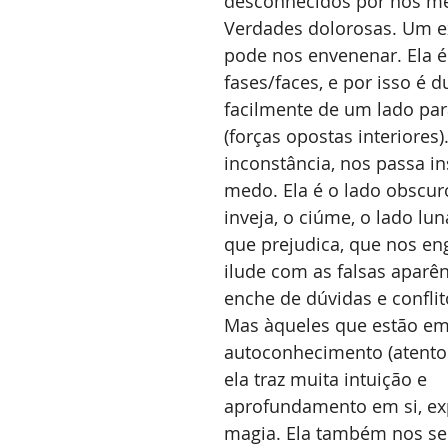
desconhecidos por nós m
Verdades dolorosas. Um e
pode nos envenenar. Ela é
fases/faces, e por isso é 
facilmente de um lado par
(forças opostas interiores)
inconstância, nos passa i
medo. Ela é o lado obscur
inveja, o ciúme, o lado lun
que prejudica, que nos en
ilude com as falsas aparên
enche de dúvidas e conflit
Mas àqueles que estão em
autoconhecimento (atentos
ela traz muita intuição e 
aprofundamento em si, ex
magia. Ela também nos sed