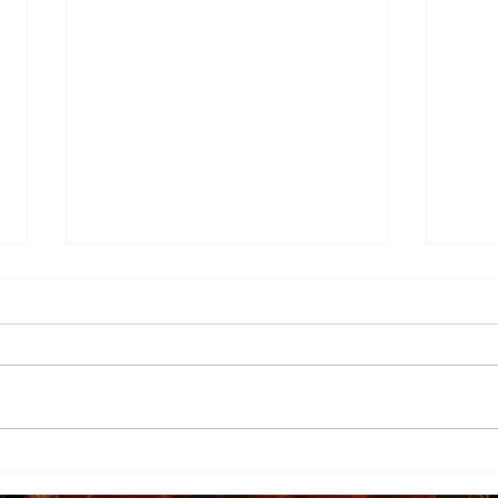
TAROT - Cartas Invertidas
TARO
Nega