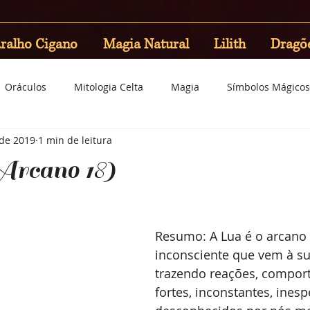
ralho Cigano
Magia Natural
Lilith
Dragõ
Oráculos
Mitologia Celta
Magia
Símbolos Mágicos
 de 2019
1 min de leitura
rcano 18)
Resumo: A Lua é o arcano
inconsciente que vem à sup
trazendo reações, compor
fortes, inconstantes, inesp