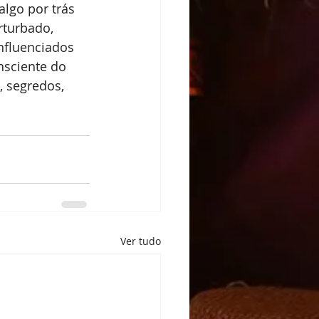
lgo por trás 
rturbado, 
nfluenciados 
nsciente do 
 segredos, 
Ver tudo