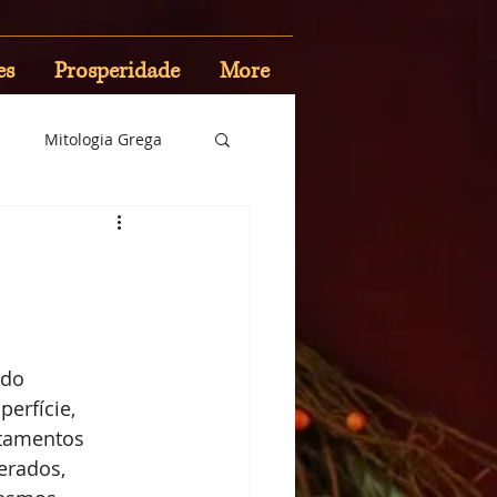
es
Prosperidade
More
Mitologia Grega
 do 
erfície, 
tamentos 
erados, 