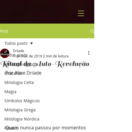
Post
Todos posts
Dríade
Todos posts
1 de mai. de 2019
2 min de leitura
Ritual da Auto-Revelação
Mitologia Egípcia
Por Aline Dríade
Oráculos
Mitologia Celta
Magia
Símbolos Mágicos
Mitologia Grega
Mitologia Nórdica
Quem nunca passou por momentos 
Rituais